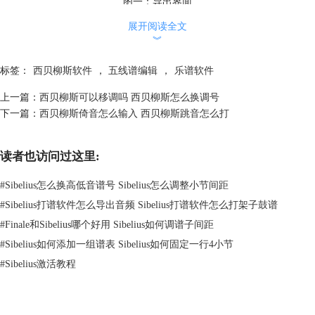
图一：导出界面
展开阅读全文
二、西贝柳斯音频视频无法导出
︾
如果你在导出音频或视频时遇到了无法导出的问题，可能是由以下原因造
成的：
标签：
西贝柳斯软件
，
五线谱编辑
，
乐谱软件
问题一：没有安装或正确配置西贝柳斯的虚拟乐器或音源库，导致乐谱无
法回放或输出音频。
上一篇：
西贝柳斯可以移调吗 西贝柳斯怎么换调号
解决方法：在西贝柳斯的中文网站下载并安装相应的虚拟乐器或
音源库
，
下一篇：
西贝柳斯倚音怎么输入 西贝柳斯跳音怎么打
然后在西贝柳斯的回放设备设置中选择正确的音源。要安装虚拟乐器，需
要点击菜单栏上方的“播放”，然后点击设置旁边的按钮，在回放设备选项
读者也访问过这里:
框中选择音频引擎选项。
#
Sibelius怎么换高低音谱号 Sibelius怎么调整小节间距
#
Sibelius打谱软件怎么导出音频 Sibelius打谱软件怎么打架子鼓谱
#
Finale和Sibelius哪个好用 Sibelius如何调谱子间距
#
Sibelius如何添加一组谱表 Sibelius如何固定一行4小节
#
Sibelius激活教程