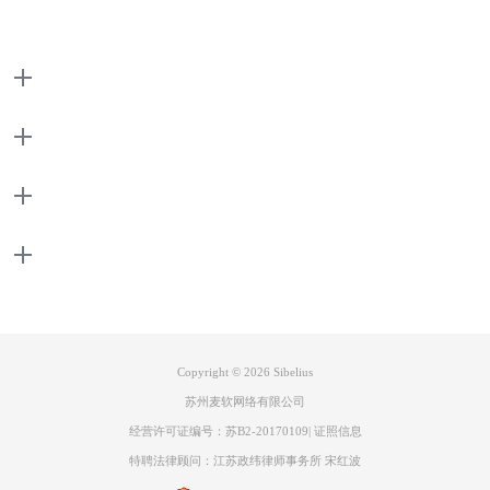
图二：播放界面
然后在音频音频引擎选项框中选择虚拟乐器和效果文件夹将下载完的虚拟
产品
乐器添加进去，最后点击确定。
支持
关于
联系客服
Copyright © 2026
Sibelius
苏州麦软网络有限公司
经营许可证编号：苏B2-20170109
|
证照信息
图三：音频文件夹界面
特聘法律顾问：江苏政纬律师事务所 宋红波
添加完成后，点击重新扫描来检查西贝柳斯下一次运行的文件夹，然后重