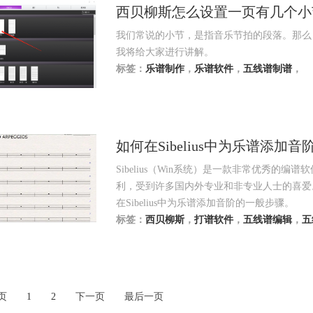
西贝柳斯怎么设置一页有几个小
我们常说的小节，是指音乐节拍的段落。那么
我将给大家进行讲解。
标签：
乐谱制作
，
乐谱软件
，
五线谱制谱
，
如何在Sibelius中为乐谱添加音
Sibelius（Win系统）是一款非常优秀
利，受到许多国内外专业和非专业人士的喜爱
在Sibelius中为乐谱添加音阶的一般步骤。
标签：
西贝柳斯
，
打谱软件
，
五线谱编辑
，
五
页
1
2
下一页
最后一页