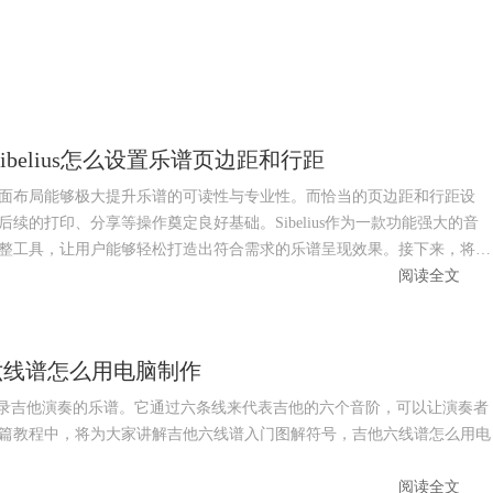
Sibelius怎么设置乐谱页边距和行距
面布局能够极大提升乐谱的可读性与专业性。而恰当的页边距和行距设
的打印、分享等操作奠定良好基础。Sibelius作为一款功能强大的音
整工具，让用户能够轻松打造出符合需求的乐谱呈现效果。接下来，将给
elius设置页边距和行距方面的操作方法。​
阅读全文
六线谱怎么用电脑制作
记录吉他演奏的乐谱。它通过六条线来代表吉他的六个音阶，可以让演奏者
篇教程中，将为大家讲解吉他六线谱入门图解符号，吉他六线谱怎么用电
阅读全文