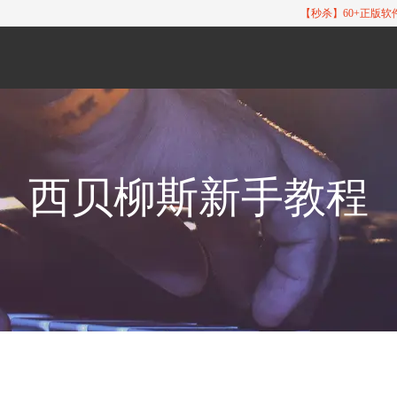
【秒杀】60+正版
西贝柳斯新手教程