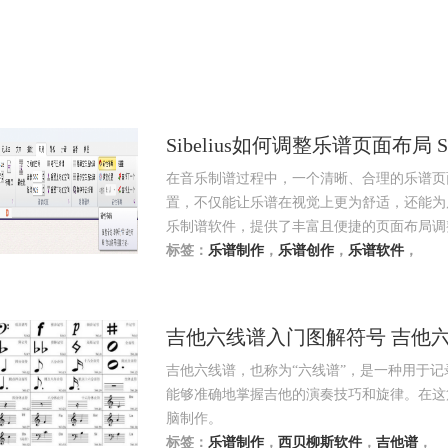
Sibelius如何调整乐谱页面布局 
在音乐制谱过程中，一个清晰、合理的乐谱页
置，不仅能让乐谱在视觉上更为舒适，还能为后续
乐制谱软件，提供了丰富且便捷的页面布局调
大家讲解Sibelius在调整乐谱页面布局，Sib
标签：
乐谱制作
，
乐谱创作
，
乐谱软件
，
吉他六线谱入门图解符号 吉他
吉他六线谱，也称为“六线谱”，是一种用于
能够准确地掌握吉他的演奏技巧和旋律。在这
脑制作。
标签：
乐谱制作
，
西贝柳斯软件
，
吉他谱
，