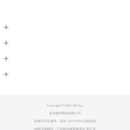
（图二：对比图界面）
产品
二、 西贝柳斯页码显示怎么设置
下面，我给大家讲解一下页码显示怎么设置。
支持
1、首先，点击菜单栏上方的文本，然后点击样式右边的按钮进入编辑文
本样式界面，鼠标左键双击页码进行编辑。
关于
联系客服
Copyright © 2026
Sibelius
苏州麦软网络有限公司
经营许可证编号：苏B2-20170109
|
证照信息
特聘法律顾问：江苏政纬律师事务所 宋红波