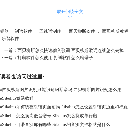
移到西贝柳斯中。若要使用，我们点击图一“启动”下方的PhotoScore即
可。
展开阅读全文
︾
（5）Audioscore ultimate是Audioscore Lite的高级版本。这是一个与西贝
柳斯搭配使用的转录程序。我们可以用它来将音乐输入西贝柳斯，通过演
标签：
制谱软件
，
五线谱制作
，
西贝柳斯软件
，
西贝柳斯教程
，
奏单声道乐器（如长笛、单簧管或小号）或对着麦克风唱歌，也可以将其
乐谱软件
导入Wav或MP3音频文件。Audioscore能够记录音符，并且可以对其进行
修改，然后将其发送给西贝柳斯进行进一步编辑。若要使用，我们点击图
上一篇：
西贝柳斯怎么快速输入歌词 西贝柳斯歌词连线怎么去掉
一“启动”下方Audioscore即可。
下一篇：
打谱软件怎么使用 打谱软件怎么输谱子
2、不过，不同版本的西贝柳斯支持的格式并不相同，下面是西贝柳斯基
础版、标注版和旗舰版的对比图。由图我们可知，西贝柳斯基础版及iPad
均不支持音频录音的导入。不仅如此，西贝柳斯基础版仅支持导出avid
读者也访问过这里:
scorch，而标准版和旗舰版支持所有的导出格式。
#
西贝柳斯图片识别只能识别钢琴谱吗 西贝柳斯图片识别怎么用
#
Sibelius激活教程
#
Sibelius如何调整乐谱页面布局 Sibelius怎么设置乐谱页边距和行距
#
Sibelius怎么换高低音谱号 Sibelius怎么换成单行谱
#
Sibelius自带音源库有哪些 Sibelius的音源文件格式是什么