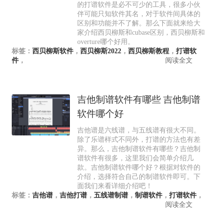
的打谱软件是必不可少的工具，很多小伙
伴可能只知软件其名，对于软件间具体的
区别和功能并不了解。那么下面就来给大
家介绍西贝柳斯和cubase区别，西贝柳斯和
overture哪个好用。
标签：
西贝柳斯软件
，
西贝柳斯2022
，
西贝柳斯教程
，
打谱软
件
，
阅读全文
吉他制谱软件有哪些 吉他制谱
软件哪个好
吉他谱是六线谱，与五线谱有很大不同。
除了乐谱样式不同外，打谱的方法也有差
异。那么，吉他制谱软件有哪些？吉他制
谱软件有很多，这里我们会简单介绍几
款。吉他制谱软件哪个好？根据对软件的
介绍，选择符合自己的制谱软件即可。下
面我们来看详细介绍吧！
标签：
吉他谱
，
吉他打谱
，
五线谱制谱
，
制谱软件
，
打谱软件
，
阅读全文