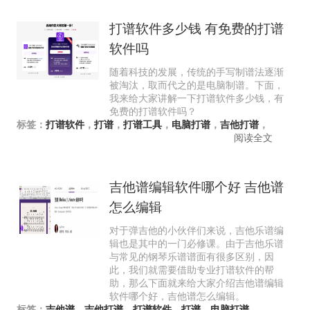
打谱软件多少钱 有免费的打谱
软件吗
随着科技的发展，传统的手写制谱法逐渐
被淘汰，取而代之的是电脑制谱。下面，
我来给大家讲解一下打谱软件多少钱，有
免费的打谱软件吗？
标签：
打谱软件
，
打谱
，
打谱工具
，
电脑打谱
，
吉他打谱
，
阅读全文
吉他谱编辑软件哪个好 吉他谱
怎么编辑
对于弹吉他的小伙伴们来说，吉他乐谱编
辑也是其中的一门必修课。由于吉他乐谱
与常见的钢琴乐谱谱面有很多区别，因
此，我们就需要借助专业打谱软件的帮
助，那么下面就来给大家介绍吉他谱编辑
软件哪个好，吉他谱怎么编辑。
标签：
吉他谱
，
吉他打谱
，
打谱软件
，
打谱
，
电脑打谱
，