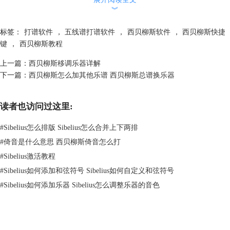
︾
标签：
打谱软件
，
五线谱打谱软件
，
西贝柳斯软件
，
西贝柳斯快捷
键
，
西贝柳斯教程
图2：添加新功能集界面
上一篇：
西贝柳斯移调乐器详解
打开“键盘快捷键”界面，单击“添加新功能集”，在弹窗内重命名该新功能
下一篇：
西贝柳斯怎么加其他乐谱 西贝柳斯总谱换乐器
集，单击“确认”。
2.选择功能集
读者也访问过这里:
#
Sibelius怎么排版 Sibelius怎么合并上下两排
#
倚音是什么意思 西贝柳斯倚音怎么打
#
Sibelius激活教程
#
Sibelius如何添加和弦符号 Sibelius如何自定义和弦符号
#
Sibelius如何添加乐器 Sibelius怎么调整乐器的音色