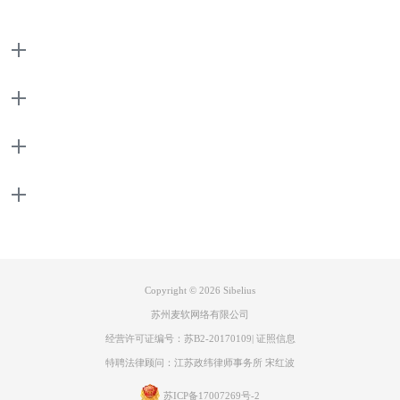
图3：选择功能集界面
于“当前功能集”下拉框内选择创建的“功能集”，如“键盘2”。
3.编辑快捷键
产品
支持
关于
联系客服
Copyright © 2026
Sibelius
图4：设置快捷键界面
苏州麦软网络有限公司
设置快捷键时，先选中功能集，再设置。如选中“选项卡分类”内“播放选
经营许可证编号：苏B2-20170109
|
证照信息
项卡”，再于“功能”位置选择“以半速播放”，选中“快捷键——Shift+空
特聘法律顾问：江苏政纬律师事务所 宋红波
格”，单击“添加”，在弹窗内便可重新编辑该快捷键。如当前快捷键
为“Shift+空格”，我们直接按住“Shift+F12”，便可修改该快捷键（如图
苏ICP备17007269号-2