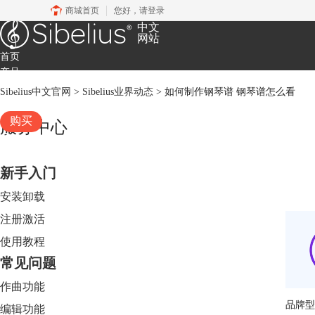
商城首页
您好，
请登录
中文
网站
首页
产品
下载
Sibelius中文官网
>
Sibelius业界动态
> 如何制作钢琴谱 钢琴谱怎么看
服务
购买
服务中心
新手入门
安装卸载
注册激活
使用教程
常见问题
作曲功能
品牌型号
编辑功能