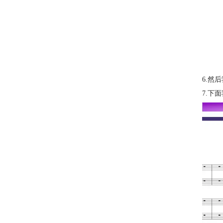
6.然
7.下