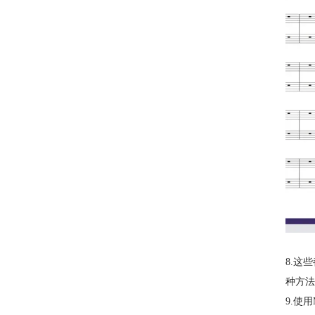
8.这
种方法
9.使