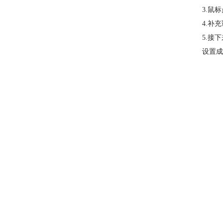
3.鼠
4.补
5.接
设置成