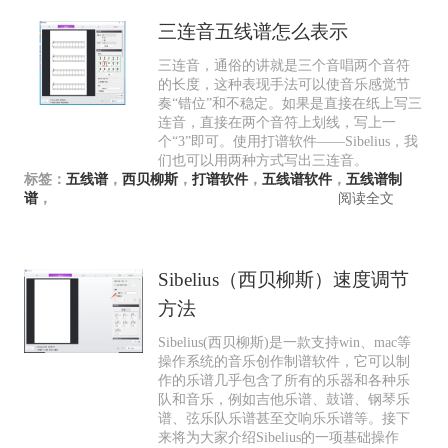
三连音五线谱怎么表示
三连音，通俗的讲就是三个音唱两个音符
的长度，这种表现手法可以使音乐感觉节
奏“错位”和不稳定。如果是直接在纸上写三
连音，直接在两个音符上划线，写上一
个“3”即可。使用打谱软件——Sibelius，我
们也可以用两种方式写出三连音。
标签：
五线谱
，
西贝柳斯
，
打谱软件
，
五线谱软件
，
五线谱制
谱
，
阅读全文
Sibelius（西贝柳斯）速度调节
方法
Sibelius(西贝柳斯)是一款支持win、mac等
操作系统的音乐创作制谱软件，它可以制
作的乐谱几乎包含了所有的乐器和各种乐
队和音乐，例如吉他乐谱、鼓谱、钢琴乐
谱、弦乐队乐谱甚至交响乐乐谱等。接下
来将为大家介绍Sibelius的一项基础操作