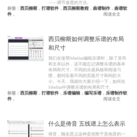
——调节速度的方法。
标签：
西贝柳斯
，
打谱软件
，
西贝柳斯教程
，
曲谱制作
，
曲谱软
件
，
阅读全文
西贝柳斯如何调整乐谱的布局
和尺寸
我们在使用Sibelius编辑乐谱时，除了音符
和文本以外，还不能忘记调整乐谱的基本
布局和尺寸。不同的乐器风格和阅读习
惯，都对应着不同的页面尺寸和间距大
小。今天，我就向大家介绍一下，如何在
Sibelius中调整乐谱的布局和尺寸。
标签：
西贝柳斯
，
打谱软件
，
乐谱编辑
，
编写乐谱
，
乐谱制作软
件
，
阅读全文
什么是倚音 五线谱上怎么表示
倚音，顾名思义这种是依附于其他音的一