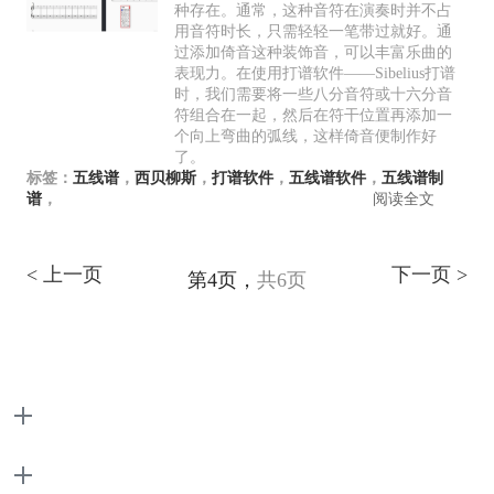
种存在。通常，这种音符在演奏时并不占
用音符时长，只需轻轻一笔带过就好。通
过添加倚音这种装饰音，可以丰富乐曲的
表现力。在使用打谱软件——Sibelius打谱
时，我们需要将一些八分音符或十六分音
符组合在一起，然后在符干位置再添加一
个向上弯曲的弧线，这样倚音便制作好
了。
标签：
五线谱
，
西贝柳斯
，
打谱软件
，
五线谱软件
，
五线谱制
谱
，
阅读全文
< 上一页
下一页 >
第4页，
共6页
产品