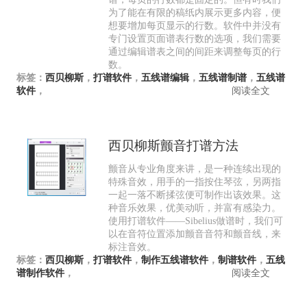
为了能在有限的稿纸内展示更多内容，便
想要增加每页显示的行数。软件中并没有
专门设置页面谱表行数的选项，我们需要
通过编辑谱表之间的间距来调整每页的行
数。
标签：
西贝柳斯
，
打谱软件
，
五线谱编辑
，
五线谱制谱
，
五线谱
软件
，
阅读全文
西贝柳斯颤音打谱方法
颤音从专业角度来讲，是一种连续出现的
特殊音效，用手的一指按住琴弦，另两指
一起一落不断揉弦便可制作出该效果。这
种音乐效果，优美动听，并富有感染力。
使用打谱软件——Sibelius做谱时，我们可
以在音符位置添加颤音音符和颤音线，来
标注音效。
标签：
西贝柳斯
，
打谱软件
，
制作五线谱软件
，
制谱软件
，
五线
谱制作软件
，
阅读全文