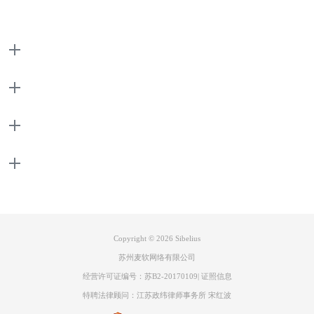
产品
支持
关于
联系客服
Copyright © 2026
Sibelius
苏州麦软网络有限公司
经营许可证编号：苏B2-20170109
|
证照信息
特聘法律顾问：江苏政纬律师事务所 宋红波
图三：西贝柳斯基础版介绍界面