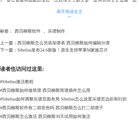
2、其次是西贝柳斯标准款，比较适合小型合奏，购买后可永久使用。购
买立即赠送10GB专业品质音色库（附带安装教程），并且最多可使用16
展开阅读全文
种乐器来编写音乐，但是仅限使用标准音和双音，目前售价仅1499元（价
︾
格仅供参考，实际价格为准）。
标签：
西贝柳斯软件
，
乐谱制作
上一篇：
西贝柳斯怎么另添加谱表 西贝柳斯如何编辑分谱
下一篇：
Sibelius发布24.6新版！原生支持苹果M家族芯片
读者也访问过这里:
#
Sibelius激活教程
#
西贝柳斯如何做简谱 西贝柳斯简谱插件怎么用
#
Sibelius如何调整乐谱页面布局 Sibelius怎么设置乐谱页边距和行距
图二：西贝柳斯购买界面
#
西贝柳斯软件有二胡音色吗 西贝柳斯怎么打二胡谱子
3、最后便是西贝柳斯first版本（即西贝柳斯基础版）。西贝柳斯基础版
#
西贝柳斯怎么激活 西贝柳斯30天试用如何激活
是免费的，但是其功能受限，仅能使用一些基础功能。目前在西贝柳斯中
文网站上下载西贝柳斯可获得30天的西贝柳斯旗舰版的免费试用。试用期
结束后依然可以使用功能受限的西贝柳斯基础版。